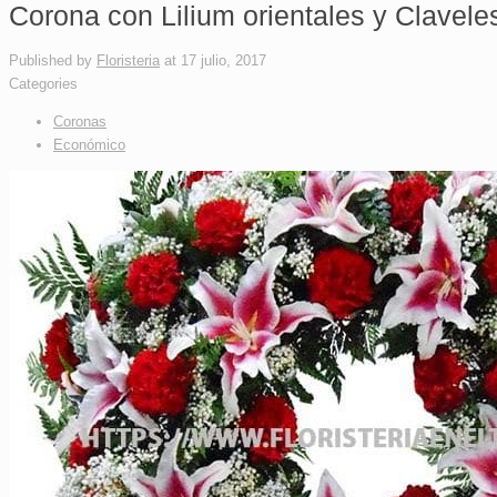
Corona con Lilium orientales y Clavele
Published by
Floristeria
at
17 julio, 2017
Categories
Coronas
Económico